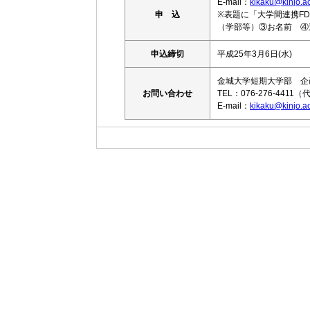
E-mail：
kikaku@kinjo.ac
申 込
※表題に「大学間連携F
（学部等）③お名前 ④
申込締切
平成25年3月6日(水)
金城大学短期大学部 企
お問い合わせ
TEL：076-276-4411（
E-mail：
kikaku@kinjo.ac