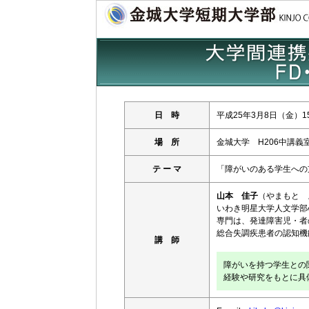
日 時
平成25年3月8日（金）1
場 所
金城大学 H206中講義
テ ー マ
「障がいのある学生への
山本 佳子
（やまもと 
いわき明星大学人文学部
専門は、発達障害児・者
総合失調疾患者の認知機
講 師
障がいを持つ学生との
経験や研究をもとに具