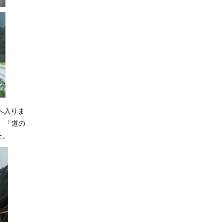
へ入りま
。「道の
た。