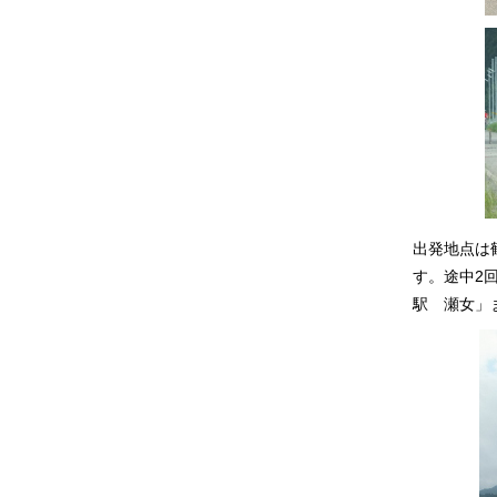
出発地点は
す。途中2
駅 瀬女」