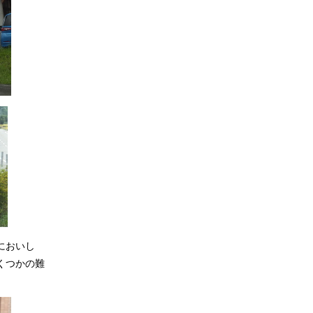
においし
くつかの難