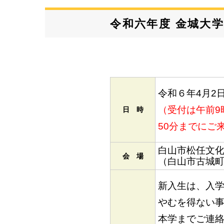
令和六年度 金城大学
令和６年4月2日
（受付は午前9
日 時
50分までにご
白山市松任文
会 場
（白山市古城町2番
新入生は、入
やむを得ない
本学までご連