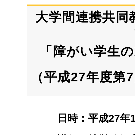
大学間連携共同
「障がい学生の
（平成27年度第
日時：平成
27
年