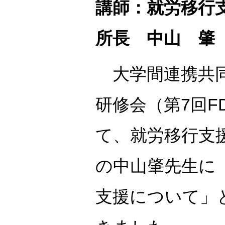
講師：就労移行
所長 中山 肇
大学間連携共同
研修会（第7回F
て、就労移行支
の中山肇先生に
支援について」