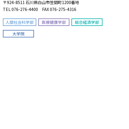
〒924-8511 石川県白山市笠間町1200番地
TEL 076-276-4400 FAX 076-275-4316
人間社会科学部
医療健康学部
総合経済学部
大学院
松任キャンパス
〒924-0865 石川県白山市倉光1丁目250番地
TEL 076-276-6630 FAX 076-275-6651
看護学部
専攻科
大学案内
高校生の方へ
学部／専攻科／大学院
保護者の方へ
人間社会科学部
高校教員の方へ