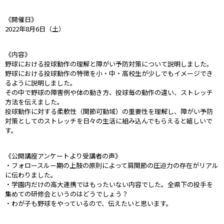
《開催日》
2022年8月6日（土）
《内容》
野球における投球動作の理解と障がい予防対策について説明しました。
野球における投球動作の特徴を小・中・高校生が少しでもイメージでき
るように説明しました。
その中で野球の障害例や体の動き方、投球毎の動作の違い、ストレッチ
方法を伝えました。
投球動作に対する柔軟性（関節可動域）の重要性を理解し、障がい予防
対策としてのストレッチを日々の生活に組み込んでもらえると嬉しいで
す。
《公開講座アンケートより受講者の声》
・フォロースルー期の上肢の原則によって肩関節の圧迫力の存在がリアル
に伝わりました。
・学園内だけの高大連携ではもったいない内容でした。全県下の投手を
集めての研修会というのはどうでしょう？
・わが子も野球をやっているので、伝えたいと思います。