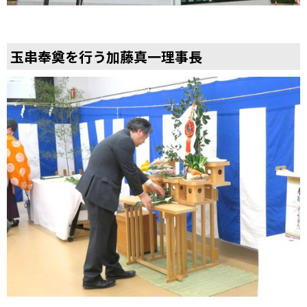
玉串奉奠を行う加藤真一理事長