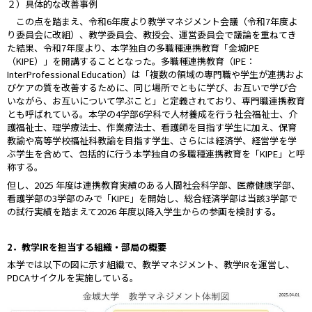
２）具体的な改善事例
この点を踏まえ、令和6年度より教学マネジメント会議（令和7年度よ
り委員会に改組）、教学委員会、教授会、運営委員会で議論を重ねてき
た結果、令和7年度より、本学独自の多職種連携教育「金城IPE
（KIPE）」を開講することとなった。多職種連携教育（IPE：
InterProfessional Education）は「複数の領域の専門職や学生が連携およ
びケアの質を改善するために、同じ場所でともに学び、お互いで学び合
いながら、お互いについて学ぶこと」と定義されており、専門職連携教育
とも呼ばれている。本学の4学部6学科で人材養成を行う社会福祉士、介
護福祉士、理学療法士、作業療法士、看護師を目指す学生に加え、保育
教諭や高等学校福祉科教諭を目指す学生、さらには経済学、経営学を学
ぶ学生を含めて、包括的に行う本学独自の多職種連携教育を「KIPE」と呼
称する。
但し、2025 年度は連携教育実績のある人間社会科学部、医療健康学部、
看護学部の3学部のみで「KIPE」を開始し、総合経済学部は当該3学部で
の試行実績を踏まえて2026 年度以降入学生からの参画を検討する。
2
．教学IRを担当する組織・部局の概要
本学では以下の図に示す組織で、教学マネジメント、教学IRを運営し、
PDCAサイクルを実施している。