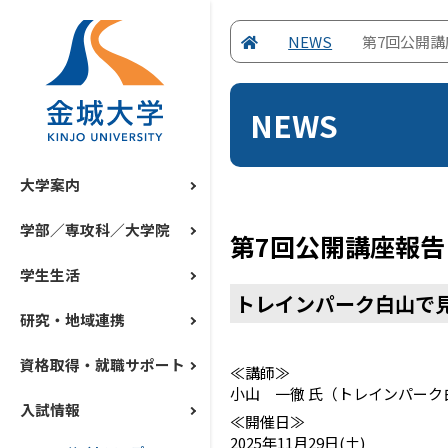
NEWS
第7回公開講
NEWS
大学案内
学部／専攻科／大学院
第7回公開講座報告
学生生活
トレインパーク白山で
研究・地域連携
資格取得・就職サポート
≪講師≫
小山 一徹 氏（トレインパーク
入試情報
≪開催日≫
2025年11月29日(土)