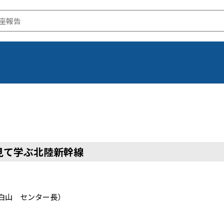
座報告
見て学ぶ北陸新幹線
白山 センター長）