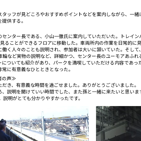
スタッフが見どころやおすすめポイントなどを案内しながら、一緒
を提供する。
のセンター長である、小山一徹氏に案内していただいた。トレイン
を見ることができるフロアに移動した。車両所内の作業を日常的に
に働く人々のことも説明され、参加者は大いに頷いていた。そして
車輪など実物の説明など、詳細かつ、センター長のユーモアあふれ
ーについても紹介があり、パークを満喫していただける内容であっ
非常に有意義なひとときとなった。
者の声≫
ただき、有意義な時間を過ごせました。ありがとうございました。
ろ、説明を聞けていい時間でした、また孫と一緒に来たいと思いま
た。説明がとても分かりやすかったです。