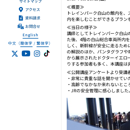
サイトマップ
≪概要≫
アクセス
トレインパーク白山の館内を、
資料請求
内を楽しむことができるプラン
お問合せ
≪当日の様子≫
講師としてトレインパーク白山
English
た後、4階の白山総合車両所内
中文（
簡体字
/
繁体字
）
しく、新幹線が安全に走るため
の解説のほか、パンタグラフや
から展示されたドクターイエロ
りする参加者も多く、本講座は
≪公開講座アンケートより受講
・非常に貴重な話を聞かせてい
・高齢でなかなか来れないとこ
・JRの安全管理に感心しまし