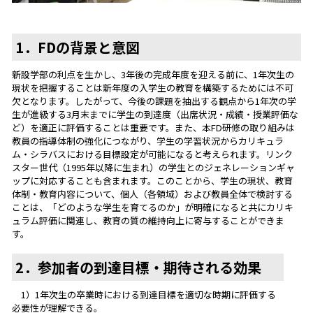
1．FDの背景と意図
新設学部の利点を生かし、3年後の完成年度を迎える前に、1年次生の
現状を把握することは新年度の入学生の教育を構築するためには不可
欠となります。したがって、今後の課題を抽出する観点から1年次の学
生が進級する3月末までに学生の到達度（出席状況・成績・授業評価な
ど）を適正に評価することは重要です。また、本FD研修の取り組みは
教員の指導体制の強化につながり、学生の学習状況からカリキュラ
ム・シラバスにおける目標設定が可能になると考えられます。リンク
スター世代（1995年以降に生まれ）の学生とのジェネレーションギャ
ップに対応することも含まれます。このことから、学生の現状、教育
体制・教育内容について、個人（各領域）および教員全体で検討する
ことは、「どのような学生を育てるのか」が明確になると共にカリキ
ュラム評価に関連し、教育の質の維持向上に寄与することができま
す。
2．参加者の到達目標・期待される効果
1）1年次生の卒業時における到達目標を適切な時期に評価する
必要性が理解できる。