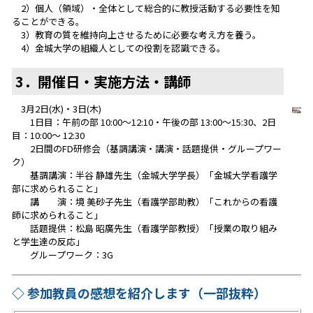
2）個人（領域）・全体として総合的に教授活動する必要性を知
ることができる。
3）教育の質を維持向上させるために必要な考え方を養う。
4）金城大学の組織人としての役割を認識できる。
3．開催日・実施方法・講師
3月2日(水)・3日(木)
1日目：午前の部 10:00～12:10・午後の部 13:00～15:30、2日
目：10:00～ 12:30
2日間のFD研修会（基調講演・講演・話題提供・グループワー
ク）
基調講演：半谷 静雄先生（金城大学学長）「金城大学看護学
部に求められること」
講 演：境 美砂子先生（看護学部助教）「これからの看護
師に求められること」
話題提供：松島 昭廣先生（看護学部教授）「授業の取り組み
と学生達の反応」
グループワーク：3G
◇ 参加教員の感想を紹介します（一部抜粋）