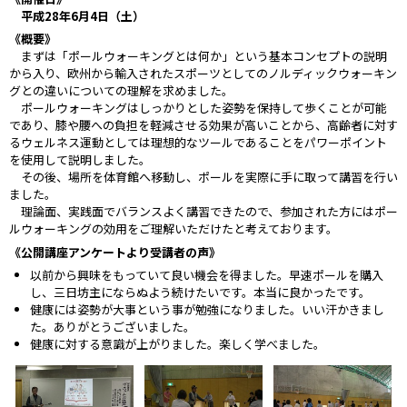
平成28年6月4日（土）
《概要》
まずは「ポールウォーキングとは何か」という基本コンセプトの説明
から入り、欧州から輸入されたスポーツとしてのノルディックウォーキン
グとの違いについての理解を求めました。
ポールウォーキングはしっかりとした姿勢を保持して歩くことが可能
であり、膝や腰への負担を軽減させる効果が高いことから、高齢者に対す
るウェルネス運動としては理想的なツールであることをパワーポイント
を使用して説明しました。
その後、場所を体育館へ移動し、ポールを実際に手に取って講習を行い
ました。
理論面、実践面でバランスよく講習できたので、参加された方にはポー
ルウォーキングの効用をご理解いただけたと考えております。
《公開講座アンケートより受講者の声》
以前から興味をもっていて良い機会を得ました。早速ポールを購入
し、三日坊主にならぬよう続けたいです。本当に良かったです。
健康には姿勢が大事という事が勉強になりました。いい汗かきまし
た。ありがとうございました。
健康に対する意識が上がりました。楽しく学べました。