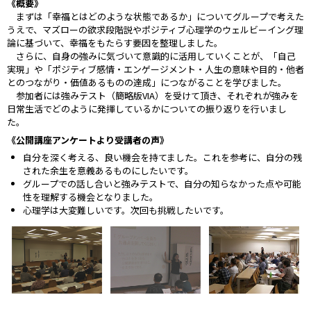
《概要》
まずは「幸福とはどのような状態であるか」についてグループで考えた
うえで、マズローの欲求段階説やポジティブ心理学のウェルビーイング理
論に基づいて、幸福をもたらす要因を整理しました。
さらに、自身の強みに気づいて意識的に活用していくことが、「自己
実現」や「ポジティブ感情・エンゲージメント・人生の意味や目的・他者
とのつながり・価値あるものの達成」につながることを学びました。
参加者には強みテスト（簡略版VIA）を受けて頂き、それぞれが強みを
日常生活でどのように発揮しているかについての振り返りを行いまし
た。
《公開講座アンケートより受講者の声》
自分を深く考える、良い機会を持てました。これを参考に、自分の残
された余生を意義あるものにしたいです。
グループでの話し合いと強みテストで、自分の知らなかった点や可能
性を理解する機会となりました。
心理学は大変難しいです。次回も挑戦したいです。