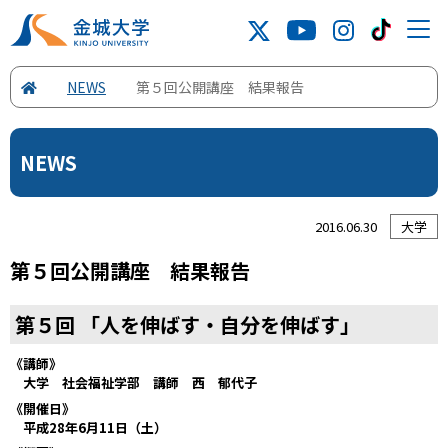
NEWS
第５回公開講座 結果報告
NEWS
2016.06.30
大学
第５回公開講座 結果報告
第５回 「人を伸ばす・自分を伸ばす」
《講師》
大学 社会福祉学部 講師 西 郁代子
《開催日》
平成
28
年
6
月
11
日（土）