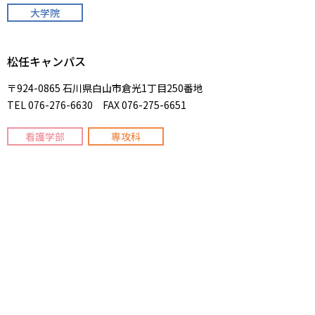
大学院
松任キャンパス
〒924-0865 石川県白山市倉光1丁目250番地
TEL 076-276-6630 FAX 076-275-6651
看護学部
専攻科
大学案内
高校生の方へ
学部／専攻科／大学院
保護者の方へ
人間社会科学部
高校教員の方へ
医療健康学部
卒業生の方へ
看護学部
企業・団体・医療機関の方へ
総合経済学部