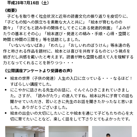
平成
28
年
7
月16
日（土）
《概要》
子どもを取り巻く社会状況と近年の読書文化の振り返りを皮切りに、
「子どもの知への旅立ちを素敵な大人と共に」「絵本が育むものの
数々」「子どもと読み手の関係そしてそこにある発達的側面」「よみが
たりの基本とその心」「絵本選び・発達との絡み・手順・心得・空間と
時間と仲間の三間を」等を話題としました。
「いないいないばあ」「わたし」「おしいれのぼうけん」等永遠の名
作と称される作品を題材に、絵本とは喜びを共有するものという視点を
紡ぎだし共感を戴いたと考えます。読書が時も空間も超えて人を理解する
力となってくれることを祈りつつ・・・
《公開講座アンケートより受講者の声》
絵本の世界（子供の発達）人生の入口に立っている・・・なるほど！
すばらしい講座でした。
にこやかに話される先生のお話に、ぐんぐんひきこまれていきまし
た。さすが、「読みがたり」の達人ですね。絵本以外に子育ての話も
聞かせていただき、若いときに先生のお話を聞きたかったなと思いま
した。ありがとうございました。
絵本の出会いの大切にしたいことや絵本を通じて子どもたちの心を大
切に育てたいことなど、楽しく話をして下さりとてもよかったです。