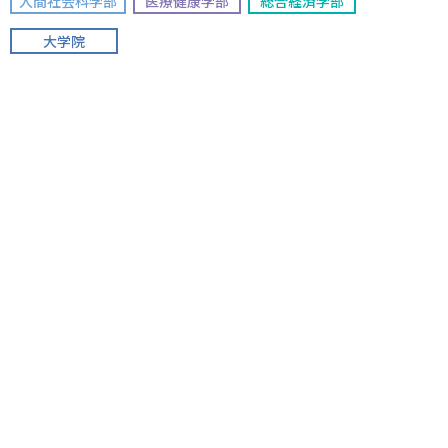
人間社会科学部
医療健康学部
総合経済学部
大学院
松任キャンパス
〒924-0865 石川県白山市倉光1丁目250番地
TEL 076-276-6630 FAX 076-275-6651
看護学部
専攻科
大学案内
高校生の方へ
学部／専攻科／大学院
保護者の方へ
人間社会科学部
高校教員の方へ
医療健康学部
卒業生の方へ
看護学部
企業・団体・医療機関の方へ