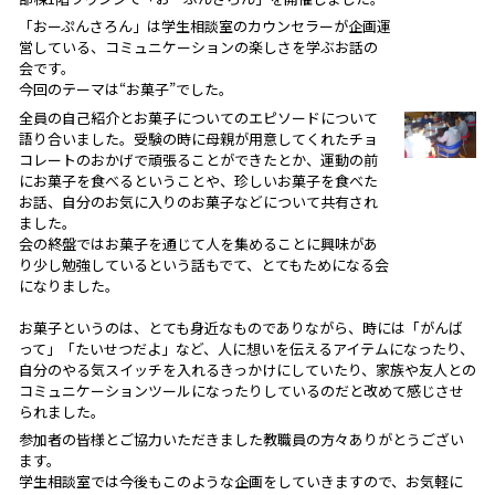
「おーぷんさろん」は学生相談室のカウンセラーが企画運
営している、コミュニケーションの楽しさを学ぶお話の
会です。
今回のテーマは“お菓子”でした。
全員の自己紹介とお菓子についてのエピソードについて
語り合いました。受験の時に母親が用意してくれたチョ
コレートのおかげで頑張ることができたとか、運動の前
にお菓子を食べるということや、珍しいお菓子を食べた
お話、自分のお気に入りのお菓子などについて共有され
ました。
会の終盤ではお菓子を通じて人を集めることに興味があ
り少し勉強しているという話もでて、とてもためになる会
になりました。
お菓子というのは、とても身近なものでありながら、時には「がんば
って」「たいせつだよ」など、人に想いを伝えるアイテムになったり、
自分のやる気スイッチを入れるきっかけにしていたり、家族や友人との
コミュニケーションツールになったりしているのだと改めて感じさせ
られました。
参加者の皆様とご協力いただきました教職員の方々ありがとうござい
ます。
学生相談室では今後もこのような企画をしていきますので、お気軽に