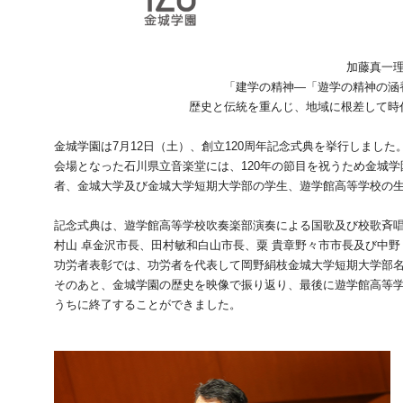
加藤真一
「建学の精神―「遊学の精神の涵
歴史と伝統を重んじ、地域に根差して時
金城学園は7月12日（土）、創立120周年記念式典を挙行しました
会場となった石川県立音楽堂には、120年の節目を祝うため金城
者、金城大学及び金城大学短期大学部の学生、遊学館高等学校の生徒
記念式典は、遊学館高等学校吹奏楽部演奏による国歌及び校歌斉唱
村山 卓金沢市長、田村敏和白山市長、粟 貴章野々市市長及び中野
功労者表彰では、功労者を代表して岡野絹枝金城大学短期大学部
そのあと、金城学園の歴史を映像で振り返り、最後に遊学館高等
うちに終了することができました。