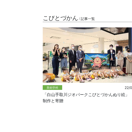
こびとづかん
/ 記事一覧
22/
美術学科
「白山手取川ジオパークこびとづかんぬり絵」
制作と寄贈