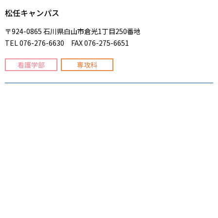
松任キャンパス
〒924-0865 石川県白山市倉光1丁目250番地
TEL 076-276-6630 FAX 076-275-6651
看護学部
専攻科
大学案内
高校生の方へ
学部／専攻科／大学院
保護者の方へ
人間社会科学部
高校教員の方へ
医療健康学部
卒業生の方へ
看護学部
企業・団体・医療機関の方へ
総合経済学部
専攻科
大学院