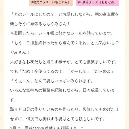
3歳児クラス（いちごぐみ）
満3歳児クラス（ももぐみ）
「どのシールにしたの？」とお話ししながら、朝の身支度を
楽しそうに頑張るももぐみさん！
※登園したら、シール帳に好きなシールを貼っています。
「もう、ご用意終わったから遊んでくるね」と元気ないちご
ぐみさん！
大好きなお友だちと過ごす様子が、とても微笑ましいです。
でも「だめ！今使ってるの！」「か～して」「だ～めよ」
「うぇ～ん」なんて姿もいっぱいみられます。
いろんな気持ちの葛藤を経験しながら、日々成長していま
す。
黙々と自分の作りたいものを作ったり、失敗してもめげたり
せずに、何度でも挑戦する姿はとても頼もしいです。
2月は、雪遊びのお着替えも頑張りました。