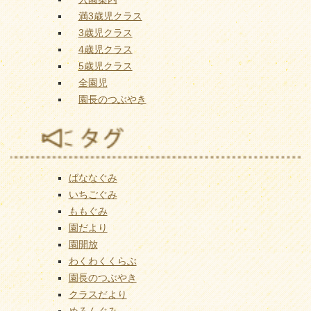
満3歳児クラス
3歳児クラス
4歳児クラス
5歳児クラス
全園児
園長のつぶやき
ばななぐみ
いちごぐみ
ももぐみ
園だより
園開放
わくわくくらぶ
園長のつぶやき
クラスだより
めろんぐみ