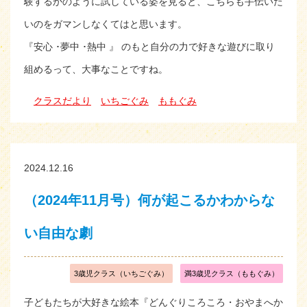
験するかのように試している姿を見ると、こちらも手伝いた
いのをガマンしなくてはと思います。
『安心 ･夢中 ･熱中 』 のもと自分の力で好きな遊びに取り
組めるって、大事なことですね。
クラスだより
いちごぐみ
ももぐみ
2024.12.16
（2024年11月号）何が起こるかわからな
い自由な劇
3歳児クラス（いちごぐみ）
満3歳児クラス（ももぐみ）
子どもたちが大好きな絵本『どんぐりころころ・おやまへか