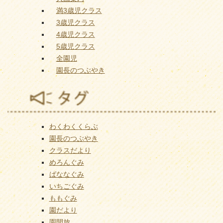
満3歳児クラス
3歳児クラス
4歳児クラス
5歳児クラス
全園児
園長のつぶやき
わくわくくらぶ
園長のつぶやき
クラスだより
めろんぐみ
ばななぐみ
いちごぐみ
ももぐみ
園だより
園開放