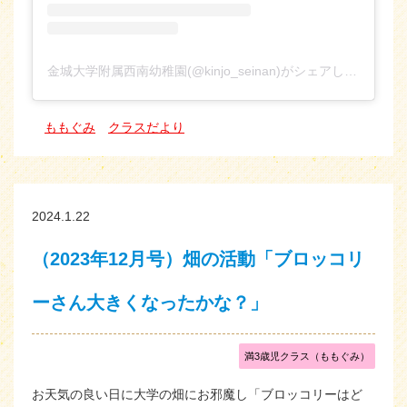
金城大学附属西南幼稚園(@kinjo_seinan)がシェアした投稿
ももぐみ
クラスだより
2024.1.22
（2023年12月号）畑の活動「ブロッコリ
ーさん大きくなったかな？」
満3歳児クラス（ももぐみ）
お天気の良い日に大学の畑にお邪魔し「ブロッコリーはど