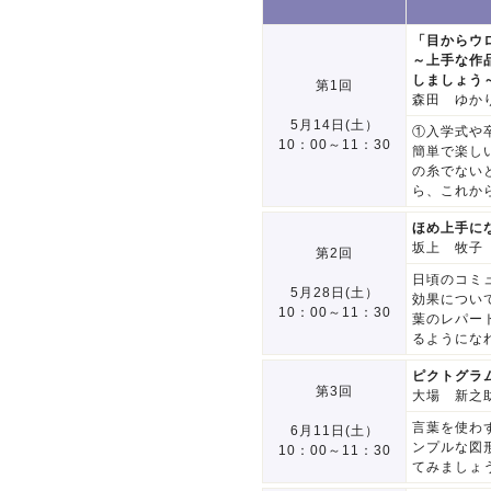
「目からウ
～上手な作
しましょう
第1回
森田 ゆか
5月14日(土）
①入学式や
10：00～11：30
簡単で楽し
の糸でない
ら、これか
ほめ上手に
坂上 牧子
第2回
日頃のコミ
5月28日(土）
効果につい
10：00～11：30
葉のレパー
るようにな
ピクトグラ
第3回
大場 新之
言葉を使わ
6月11日(土）
ンプルな図
10：00～11：30
てみましょ