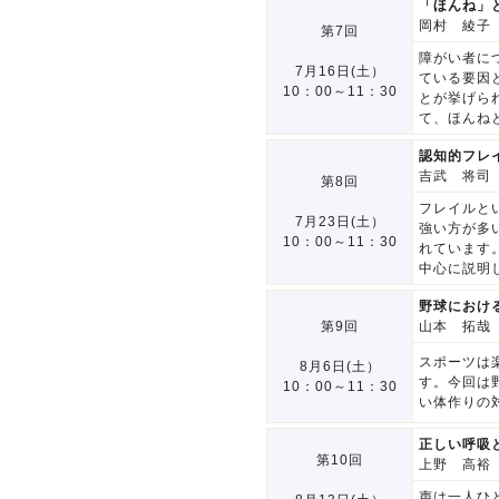
「ほんね」
岡村 綾子
第7回
障がい者に
7月16日(土）
ている要因
10：00～11：30
とが挙げら
て、ほんね
認知的フレ
吉武 将司
第8回
フレイルと
7月23日(土）
強い方が多
10：00～11：30
れています
中心に説明
野球におけ
第9回
山本 拓哉
スポーツは
8月6日(土）
す。今回は
10：00～11：30
い体作りの
正しい呼吸
第10回
上野 高裕
声は一人ひ