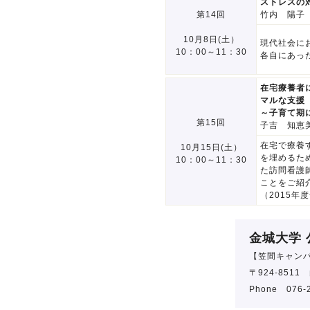
ストレスの
第14回
竹内 陽子
10月8日(土）
現代社会に
10：00～11：30
各自にあっ
在宅療養者
マルな支援
～子育て期
第15回
子吉 知恵
在宅で療養
10月15日(土）
を埋めるた
10：00～11：30
た訪問看護
ことをご紹
（2015
金城大学 
【笠間キャン
〒924-851
Phone 076-2