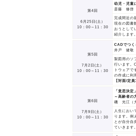
幼児・児童
斎藤 修啓
第4回
完成間近の
6月25日(土）
現在の図書
10：00～11：30
おうとして
紹介します
CADでつ
井戸 健敬
第5回
製図用のソ
行います。
7月2日(土）
トウェアで
10：00～11：30
の作成に利
【対面/定員
「意思決定
～高齢者の
第6回
磯 光江（
人生におい
7月9日(土）
ります。例
10：00～11：30
とが自分自
ていきます