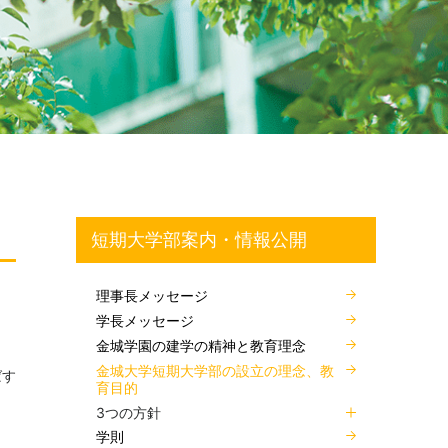
短期大学部案内・情報公開
理事長メッセージ
学長メッセージ
金城学園の建学の精神と教育理念
金城大学短期大学部の設立の理念、教
ばす
育目的
3つの方針
学則