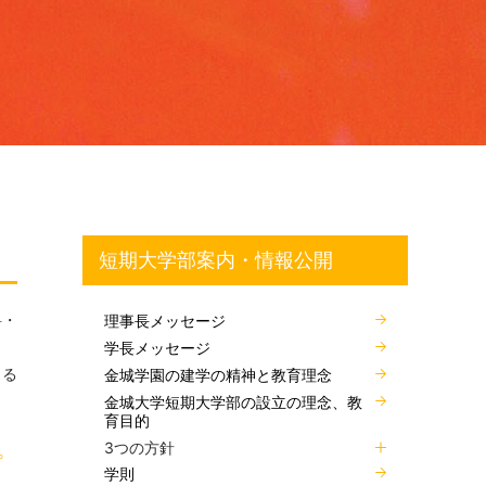
短期大学部案内・情報公開
料・
理事長メッセージ
学長メッセージ
よる
金城学園の建学の精神と教育理念
金城大学短期大学部の設立の理念、教
育目的
。
3つの方針
学則