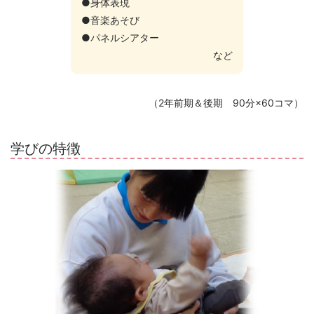
●身体表現
●音楽あそび
●パネルシアター
など
（2年前期＆後期 90分×60コマ）
学びの特徴