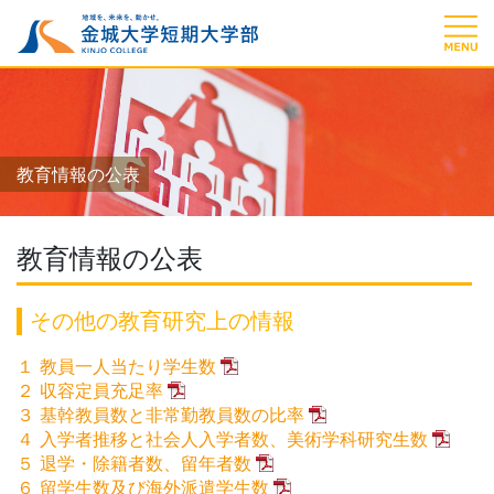
教育情報の公表
教育情報の公表
その他の教育研究上の情報
１ 教員一人当たり学生数
２ 収容定員充足率
３ 基幹教員数と非常勤教員数の比率
４ 入学者推移と社会人入学者数、美術学科研究生数
５ 退学・除籍者数、留年者数
６ 留学生数及び海外派遣学生数